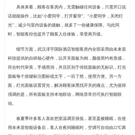
具体来看，顾客在客房内，无需触碰任何设备，只需开口说
话就能操作，比如“小爱同学，打开窗帘”、“小爱同学，关闭灯
光”，减少与室内设备的接触，就多了一份健康保障。与此同
时，智能客控也提升了顾客入住体验，享受再升级。
细节方面，武汉泽宇国际酒店智能客房内全部采用由未来居
科技提供的自研核心硬件，以开关面板为例，颜值简约有质感，
符合时代审美，手感滑润，并且区别于传统面板的无标识，灯光
面板每个按键标注图标或文字，一目了然，使用方便。另一方
面，灯光面板设置背光，解决顾客抹黑找开关的痛点，尤为值得
强调的是，所有面板支持本地联动，网络异常仍可执行智能联
动。
春夏季许多客人喜欢把室温调至很低，甚至盖被睡眠，在使
用未来居智能设备后，客人在夜间睡眠时，空调可自动由22℃调