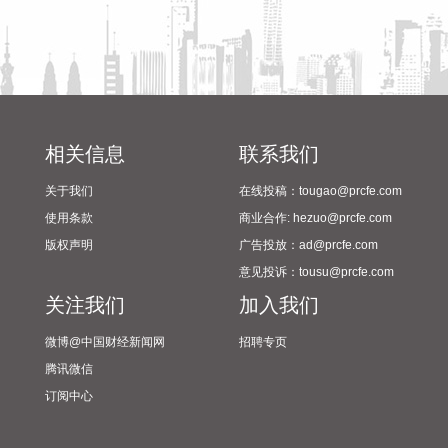
点；鲜菜、鲜果、粮食、食用油、奶类价格降幅在0.3%—
1.5%之间；鸡蛋价格上涨17.8%，涨幅比上月回落2.2个百分
点；羊肉、牛肉和禽肉类价格涨幅在1.6%—6.2%之间。
2026-08-09 09:39:16
国家统计局：2026年7月份，全国居民消费价格同比上涨
相关信息
联系我们
0.5%。其中，城市上涨0.5%，农村上涨0.4%；食品价格下降
1.5%，非食品价格上涨0.9%；消费品价格上涨0.2%，服务价
关于我们
在线投稿：tougao@prcfe.com
格上涨0.7%。1­­—7月平均，全国居民消费价格比上年同期上涨
使用条款
商业合作: hezuo@prcfe.com
0.9%。
版权声明
广告投放：ad@prcfe.com
2026-08-09 09:35:22
意见投诉：tousu@prcfe.com
国家统计局：2026年7月份，全国工业生产者出厂价格同比上
关注我们
加入我们
涨3.5%，环比下降0.7%。工业生产者购进价格同比上涨
微博@中国财经新闻网
招聘专页
5.5%，环比下降1.0%。1—7月平均，工业生产者出厂价格比
上年同期上涨1.8%，工业生产者购进价格上涨2.8%。
腾讯微信
2026-08-09 09:32:29
订阅中心
据灯塔专业版实时数据，截至8月9日9时18分，影片《奥德