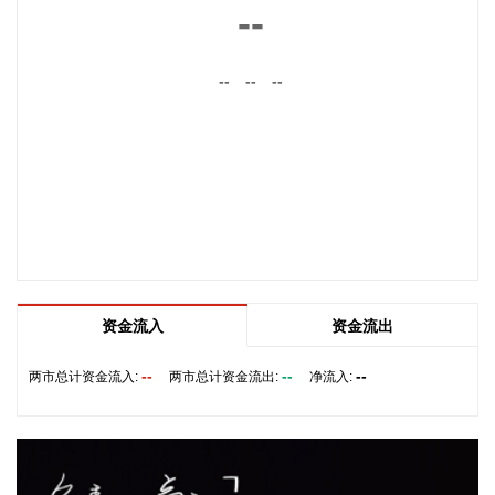
涨3.5%，涨幅比上月回落0.6个百分点。 从环比看，全国PPI
--
下降0.7%，降幅比上月扩大0.4个百分点。7月PPI环比运行的
主要特点：一是输入性因素影响国内相关行业价格下行。石油
--
--
--
开采、精炼石油产品制造、有机化学原料制造价格分别下降
11.8%、8.4%和4.2%；有色金属矿采选业、有色金属冶炼和压
延加工业价格分别下降2.1%和1.7%，5个行业合计影响PPI环
比下降约0.65个百分点。二是季节性因素影响部分行业价格下
降。7月份高温、雨水及台风天气较多，建筑项目施工进度放
缓，黑色金属冶炼和压延加工业、非金属矿物制品业价格分别
下降0.8%和0.5%；水力发电、风力发电增加，价格分别下降
10.3%和3.9%，4个行业合计影响PPI环比下降约0.11个百分
点。三是产业转型升级和消费提质扩容带动部分行业需求增
加、价格上涨。新动能成长壮大，人工智能、高端装备、新材
资金流入
资金流出
料等领域蓬勃发展，智能无人飞行器制造、碳素新材料、船舶
及相关装置制造价格分别上涨2.5%、0.4%和0.3%。品质类消
--
--
--
两市总计资金流入:
两市总计资金流出:
净流入:
费较快增长，智能家庭消费设备、护肤用化妆品制造价格分别
上涨3.4%和0.7%。 从同比看，全国PPI上涨3.5%，涨幅比上
月回落0.6个百分点。分行业看，价格上涨的主要行业中，石油
和天然气开采业、石油煤炭及其他燃料加工业、化学原料和化