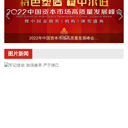
响，工业生产者出厂价格指数（PPI）环比下降0.7%，同比上
涨3.5%，涨幅比上月回落0.6个百分点。 从环比看，全国CPI
下降0.1%，降幅比上月收窄0.2个百分点。国际市场价格波动
影响国内汽油价格下降10.7%，降幅比上月扩大5.8个百分点，
影响CPI环比下降约0.35个百分点。食品价格与上月持平，低
2022年中国资本市场高质量发展峰会....
于季节性水平0.6个百分点。食品中，鲜菜价格上涨1.3%，鸡
蛋价格下降2.1%，均明显低于季节性水平；应季水果大量上
市，市场供应充足，鲜果价格下降3.8%，影响CPI环比下降约
图片新闻
0.07个百分点；生猪产能综合调控政策效应显现，叠加部分地
区高温、强降雨等极端天气频发推高运输成本等因素，猪肉价
格由上月下降0.8%转为上涨4.1%，影响CPI环比上涨约0.07个
百分点。人工智能推动消费电子产品迭代升级，相关产品需求
增加、价格上涨，平板电脑、计算机和移动电话机价格分别上
涨11.3%、5.5%和1.0%，合计影响CPI环比上涨约0.03个百分
点。服务价格由上月持平转为上涨0.4%，影响CPI环比上涨约
0.21个百分点。服务中，暑期出行需求增加，旅行社收费、宾
馆住宿、飞机票、交通工具租赁价格分别上涨7.2%、6.5%、
4.2%和3.6%，合计影响CPI环比上涨约0.10个百分点；部分地
牢记使命 加强修养 严于律己