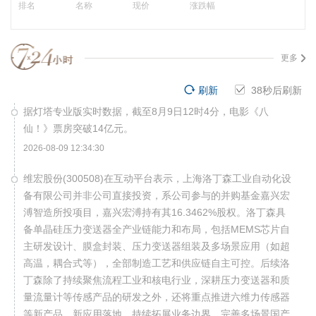
排名
名称
现价
涨跌幅
更多
刷新
38
秒后刷新
据灯塔专业版实时数据，截至8月9日12时4分，电影《八
仙！》票房突破14亿元。
2026-08-09 12:34:30
维宏股份(300508)在互动平台表示，上海洛丁森工业自动化设
备有限公司并非公司直接投资，系公司参与的并购基金嘉兴宏
溥智造所投项目，嘉兴宏溥持有其16.3462%股权。洛丁森具
备单晶硅压力变送器全产业链能力和布局，包括MEMS芯片自
主研发设计、膜盒封装、压力变送器组装及多场景应用（如超
高温，耦合式等），全部制造工艺和供应链自主可控。后续洛
丁森除了持续聚焦流程工业和核电行业，深耕压力变送器和质
量流量计等传感产品的研发之外，还将重点推进六维力传感器
等新产品、新应用落地，持续拓展业务边界，完善多场景国产