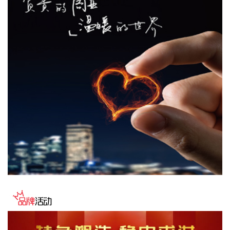
学制品制造业分别上涨3.2%、8.2%和9.1%，有色金属矿采选
业、有色金属冶炼和压延加工业分别上涨22.6%和20.2%，黑
色金属冶炼和压延加工业上涨2.7%，涨幅比上月均回落，6个
行业合计影响PPI同比上涨约2.55个百分点；煤炭开采和洗选
业上涨27.1%，电气机械和器材制造业上涨5.7%，计算机通信
和其他电子设备制造业上涨4.4%，涨幅比上月均扩大，3个行
业合计影响PPI同比上涨约1.53个百分点。上述9个行业对PPI
的上拉影响较上月减少0.56个百分点。价格下拉影响最大的5
个行业为：电力热力生产和供应业、汽车制造业、非金属矿物
制品业、医药制造业、酒饮料和精制茶制造业，降幅在2.3%—
5.7%之间，合计影响PPI同比下降约0.76个百分点，较上月减
少0.05个百分点。
2026-08-09 09:42:19
国家统计局城市司首席统计师董莉娟解读2026年7月份CPI和
PPI数据。7月份，受国际输入性因素影响，居民消费价格指数
（CPI）环比下降0.1%，同比上涨0.5%，扣除食品和能源价格
的核心CPI环比上涨0.3%，同比上涨0.9%，CPI总体保持温和
上涨。国内部分行业需求增加，但受输入性和季节性等因素影