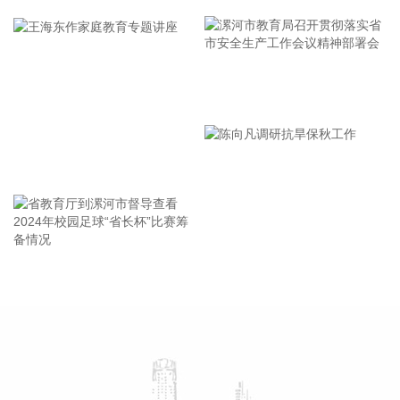
区政策性调价持续推进，医疗服务价格上涨1.1%，影响CPI环
比上涨约0.07个百分点。 从同比看，全国CPI上涨0.5%，保持
温和上涨。CPI同比涨幅比上月回落0.5个百分点，主要是受汽
油价格涨幅回落影响。汽油价格上涨1.0%，涨幅比上月回落
16.0个百分点，对CPI的上拉影响比上月减少约0.45个百分
漯河市教育局召开贯彻落实省
点，带动能源价格涨幅回落至0.6%。扣除能源的工业消费品价
市安全生产工作会议精神部署
格上涨1.5%，涨幅比上月回落0.2个百分点，影响CPI同比上涨
约0.37个百分点。其中，黄金饰品、个人护理用品和家用器具
会
价格分别上涨24.6%、1.7%和0.2%，涨幅均有回落，合计影响
王海东作家庭教育专题讲座
CPI同比上涨约0.13个百分点；计算机、平板电脑和移动电话
机价格分别上涨17.4%、17.2%和8.5%，涨幅均有扩大，合计
影响CPI同比上涨约0.14个百分点。服务价格上涨0.7%，涨幅
比上月回落0.1个百分点，影响CPI同比上涨约0.36个百分点。
服务中，医疗服务价格上涨4.3%，涨幅比上月扩大0.9个百分
省教育厅到漯河市督导查看
陈向凡调研抗旱保秋工作
点，影响CPI同比上涨约0.28个百分点；家政服务、在外餐饮
2024年校园足球“省长杯”比赛
和教育服务价格分别上涨1.3%、1.0%和0.6%，涨幅总体稳
筹备情况
定。食品价格下降1.5%，降幅比上月收窄0.1个百分点，影响
CPI同比下降约0.25个百分点。食品中，猪肉价格下降13.3%，
降幅比上月收窄2.6个百分点，影响CPI同比下降约0.25个百分