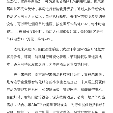
至26℃，空调每调高2°，可为酒店节省约15%的用电量。据未来
居科技不完全统计，客房进行智能化升级后，通过人体传感设备
检测客人有人无人状况，自动执行断电、关闭室内照明及空调等
设备，可以帮助酒店节约能源。按空调平均能耗1Kw，每小时电
费1元，夜间长度8小时，酒店入住率60%计算，每100间客房可
节约电费12.7万元，降耗24%。
依托未来居IMS智能管理系统，武汉泽宇国际酒店可轻松对
客房设备、环境、能耗进行可视化管理，节能降耗以降运营成
本，迈入可持续发展之路，为单体酒店运营成功打样。
关于未来居：南京遍宇未来居科技有限公司，简称未来居，
是专注于企业级智能化服务的小米生态链企业，未来居主要硬件
产品为智能客控系列，如智能面板、智能网关、智能窗帘电机、
智能灯带、智能门锁等设备，深入挖掘酒店、公寓、地产等行业
需求，结合小米AIoT平台海量智能设备，为行业提供包括软硬件
定制、智能设计、调试部署、运营管理等一站式的智能服务，帮