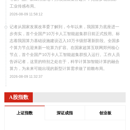
工业传感布局。
2026-08-09 11:58:12
记者从国家发展改革委了解到，今年以来，我国算力底座进一
步夯实，首个全国产10万卡人工智能超集群日前正式投用。标
志着我国算力基础设施建设迈入10万卡级部署新阶段。全国多
个算力节点迎来新一轮算力扩容。在国家超算互联网郑州核心
节点，首个全国产10万卡人工智能超集群投入运行。工作人员
告诉记者，这里的特别之处在于，科学计算加智能计算的融合
算力，为未来可能出现的新型计算需求做了前瞻布局。
2026-08-09 11:32:37
国家统计局城市司首席统计师董莉娟解读2026年7月份CPI和
PPI数据。7月份，受国际输入性因素影响，居民消费价格指数
A股指数
（CPI）环比下降0.1%，同比上涨0.5%，扣除食品和能源价格
的核心CPI环比上涨0.3%，同比上涨0.9%，CPI总体保持温和
上证指数
深证成指
创业板
上涨。国内部分行业需求增加，但受输入性和季节性等因素影
响，工业生产者出厂价格指数（PPI）环比下降0.7%，同比上