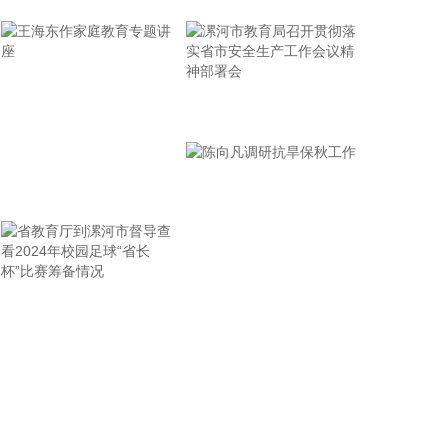
持平稳运行态势，预计全年主要指标增速在5.5%左
右。
2026-08-06 10:34:14
A股三大指数震荡回升，截至发稿，沪指、深证成指
漯河市教育局召开贯彻落
转涨，创业板指跌幅收窄至0.2%。
实省市安全生产工作会议
2026-08-06 10:26:13
精神部署会
王海东作家庭教育专题讲
7月份，国务院批复的《扩大消费“十五五”规划》对外
发布，将住房消费纳入大宗耐用商品消费范畴并置于
座
首位。有机构认为，房地产的政策定位或向“防风险与
促消费并重”转变。《人民财讯》记者获悉，多个热点
城市正谋划出台住房消费提振举措。 其中，成都着力
省教育厅到漯河市督导查
陈向凡调研抗旱保秋工作
从优供给、增需求、去库存、稳预期方面提出住房销
售政策，包括优化供给促进供需平衡、支持住房消费
看2024年校园足球“省长
满足多元需求等，目前相关政策尚在内部研究中，最
杯”比赛筹备情况
终确定后将第一时间公开发布；合肥正结合国家政策
导向，会同相关部门统筹研究促进“大消费”部门协同
联动行动方案。 另外，记者获悉，武汉积极做好政策