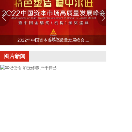
企查查APP显示，近日，江苏铌奥光电科技有限公司
发生工商变更，新增海南云锋基金中心（有限合
伙）、上海联想未来创业投资合伙企业（有限合伙）
等为股东，同时注册资本增至5723.91万元。企查查
信息显示，该公司成立于2020年，经营范围包含：集
2022年中国资本市场高质量发展峰会....
成电路芯片设计及服务；集成电路设计；集成电路芯
片及产品销售；光学仪器销售等。据其官网，铌奥光
图片新闻
电专注于薄膜铌酸锂调制器芯片及相关光互连器件的
设计、研发和销售。
2026-08-06 10:34:17
8月6日，中国机械工业联合会发布的2026年上半年
机械工业经济运行情况显示，扩内需、稳增长、促转
型措施接续出台，财政资金加速落地，“两重”“两
新”政策持续推进，将继续释放对机械工业装备的需
求。同时，“十五五”规划109项重大工程和项目扎实
推进，以“六张网”为主线的重大工程陆续开工建设，
将有力拉动机械工业市场需求。机械工业有望继续保
牢记使命 加强修养 严于律己