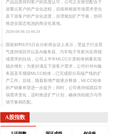
产品品质得到客户的高度认可，公司正在密切配合下
游重点客户的产业化进程，后续将根据市场需求变化
及下游客户的产业化进度，合理规划扩产节奏，协同
推进全固态电池的商业化落地。
2026-08-06 10:46:24
国瓷材料8月5日在分析师会议上表示，受益于行业景
气度持续回升以及AI服务器、汽车电子等新兴应用领
域需求的拉动，公司上半年MLCC介质粉体销量实现
稳步增长；为更好满足下游客户需求，公司针对AI服
务器及车规级MLCC粉体，已完成部分高端产线的扩
产工作。后续，随着新增产能逐步释放，MLCC粉体
的产销量有望进一步提升；同时，公司将持续跟踪市
场需求变化，适时推进扩产计划，确保供给能力与市
场节奏相匹配。
2026-08-06 10:46:23
A股指数
当地时间8月5日，美国白宫新闻秘书莱维特表示，有
关总统特朗普与国防部长赫格塞思在马里兰州戴维
上证指数
深证成指
创业板