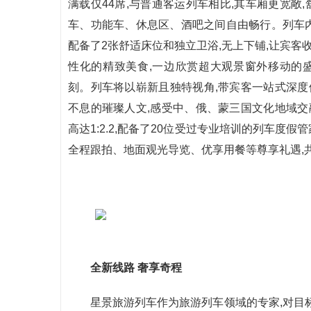
满载仅44席,与普通客运列车相比,其车厢更宽敞
车、功能车、休息区、酒吧之间自由畅行。列车内
配备了2张舒适床位和独立卫浴,无上下铺,让宾客
性化的精致美食,一边欣赏超大观景窗外移动的
刻。列车将以崭新且独特视角,带宾客一站式深度
不息的璀璨人文,感受中、俄、蒙三国文化地域交
高达1:2.2,配备了20位受过专业培训的列车度
全程跟拍、地面观光导览、优享用餐等尊享礼遇,
全新线路 奢享奇程
星景旅游列车作为旅游列车领域的专家,对目