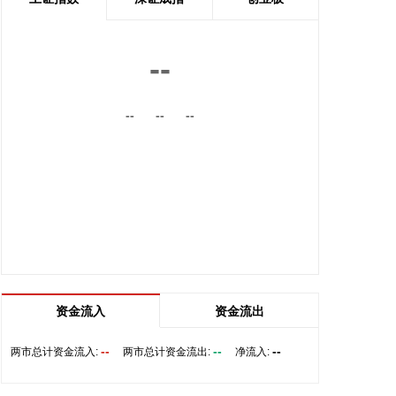
营“因伊朗战事中美军导弹库存严重短缺而发生争
执”的报道是“假新闻”。
2026-08-06 10:46:17
--
据中兴通讯官网，近日，由中兴通讯与巴基斯坦领先
--
--
--
云服务商Sky47联合承建的、巴基斯坦规模最大的通
算与智算一体化的数据中心——Sky47喀喇昆仑一号
（Karakoram-01） 落成典礼在伊斯兰堡举办。作为
巴基斯坦首座定制化AI原生Tier III级数据中心，
Sky47喀喇昆仑一号总供电容量达8.5兆瓦。该中心将
在巴基斯坦全国范围内提供强大的云计算、数据托管
与先进数字服务支持，全面满足政府及企业在人工智
能（AI）、机器学习（ML）及高性能计算（HPC）
等领域的算力需求。
2026-08-06 10:42:31
资金流入
资金流出
倍瑞思官微消息，近日，倍瑞思与证通电子完成浸没
--
--
--
两市总计资金流入:
两市总计资金流出:
净流入:
式液冷试点落地，为高密度算力机房升级打造可落地
范本。本次试点核心硬件为针对浸没场景专项研发的