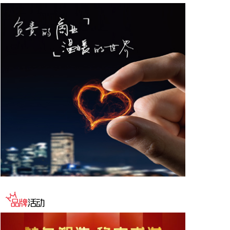
智算服务器，搭载8张RTX5090算力卡，适配AI训
练、模型推理、仿真渲染等高负载工作。本次双方合
作打通定制服务器、存量暖通复用、稳定运维完整链
路，解决行业普遍存在的液冷改造成本高等痛点。未
来双方将基于本次试点持续优化，研发多机柜并联方
案，完善不同水温、不同算力硬件的适配标准，推动
浸没液冷从大型超算走向普惠落地。
2026-08-06 10:42:22
据中国光谷公众号，近日，中微半导体设备（上海）
股份有限公司（简称“中微半导体”）华中总部正式落
户光谷，预计明年初正式投入运营。中微半导体设备
（武汉）有限公司已于7月28日完成注册，注册资本
5000万元。项目聚焦核心半导体设备研发，计划建设
华中总部及研发中心，开展薄膜、刻蚀、外延等核心
半导体设备的研发，服务武汉乃至华中地区重点客
户。
2026-08-06 10:39:31