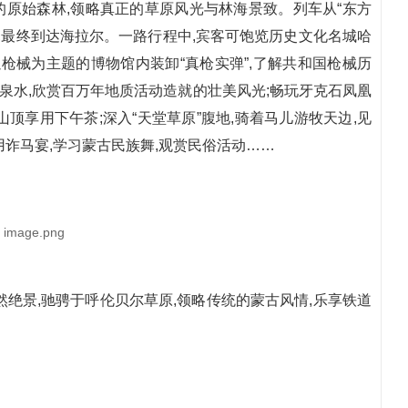
原始森林,领略真正的草原风光与林海景致。列车从“东方
,最终到达海拉尔。一路行程中,宾客可饱览历史文化名城哈
枪械为主题的博物馆内装卸“真枪实弹”,了解共和国枪械历
冷泉水,欣赏百万年地质活动造就的壮美风光;畅玩牙克石凤凰
山顶享用下午茶;深入“天堂草原”腹地,骑着马儿游牧天边,见
诈马宴,学习蒙古民族舞,观赏民俗活动……
绝景,驰骋于呼伦贝尔草原,领略传统的蒙古风情,乐享铁道