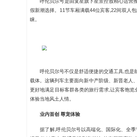
呼伦贝尔号是由复星旗下星景控股精心运营推
假新潮选择。11节车厢满载44位宾客,22间双人
睐。
呼伦贝尔号不仅是舒适便捷的交通工具,也是
载体。这辆列车主要面向新中产阶级、新晋老人、
更好地满足目标客群各类的旅行需求,让宾客饱览
体验当地风土人情。
业内首创 尊宠体验
据了解,呼伦贝尔号以高端化、国际化、全季