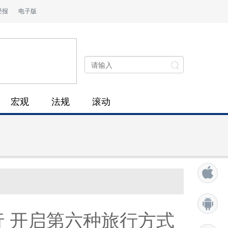
经报
电子版
宏观
法规
滚动
行 开启第六种旅行方式