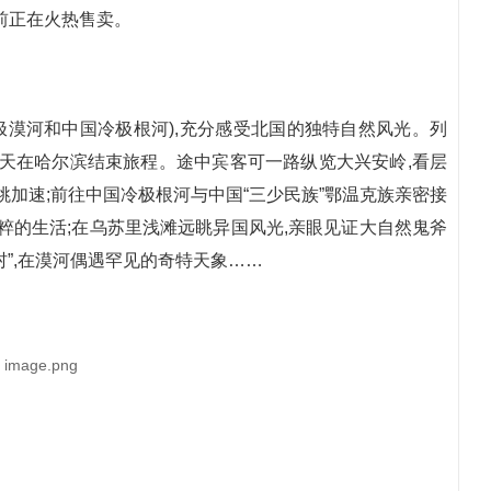
前正在火热售卖。
极漠河和中国冷极根河),充分感受北国的独特自然风光。列
一天在哈尔滨结束旅程。途中宾客可一路纵览大兴安岭,看层
跳加速;前往中国冷极根河与中国“三少民族”鄂温克族亲密接
粹的生活;在乌苏里浅滩远眺异国风光,亲眼见证大自然鬼斧
村”,在漠河偶遇罕见的奇特天象……