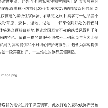
,舒适度更高。此外,全列的私密性和空间感十足,宾客可在卧
的配置堪称业内前列,22个胡桃木纹理的精致双床包间,皆
收获惬意的星级住宿体验。在轨道之旅中,宾客可一边品尝个
盛景:草原、森林、湿地、湖泊……舒享恰到好处的行程时
体验避众硬核目的地,探访北国亘古不变的绝美风景和千年
融的特色。值得一提的是,呼伦贝尔号上列车员与宾客比例
假管家,可为宾客提供24小时细心陪护与服务,并包含为宾客提供
共创一段宾至如归、一生难忘的旅行度假回忆。
标客群的需求进行了深度调研。此次打造的夏秋线路产品包