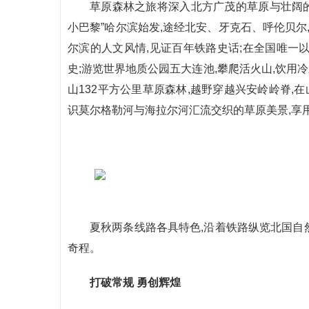
草原森林之旅将深入北方广茂的草原与壮阔的
小巴黎”哈尔滨始发,途经北安、牙克石、呼伦贝尔
尔滨的人文风情,见证百年铁路史话;在全国唯一以
史;游览世界地质公园五大连池,攀爬活火山,饮用
山132平方公里草原森林,越野穿越兴安岭岭脊,在
识莫尔格勒河与海拉尔河汇流交织的草原美景,享用
夏秋两条线路各具特色,沿着铁路纵览北国自然
奇程。
打破常规 勇创辉煌