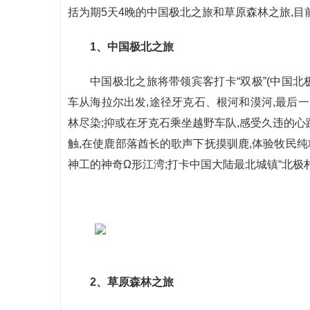
括为期5天4晚的中国极北之旅和草原森林之旅,目
1、中国极北之旅
中国极北之旅将带领宾客打卡“双极”(中国北
车从海拉尔出发,途径牙克石、根河和漠河,最后
林尽染;抑或在牙克石乘坐越野车队,感受久违的心
触,在使鹿部落酋长的歌声下抚摸驯鹿,体验牧民纯
神工的神奇Ω形江湾;打卡中国大陆最北城镇“北极
2、草原森林之旅