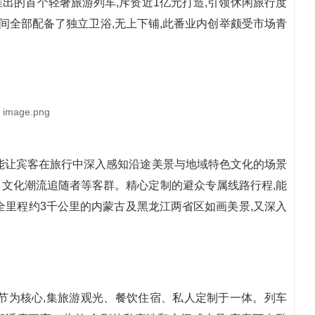
出的首个轻奢旅游列车,斥资近1亿元打造,引领休闲旅行度
包间全部配备了独立卫浴,无上下铺,此番业内创举颇受市场青
能让宾客在旅行中深入感知沿途美景与地域特色文化的场景
文化潮流追随者等客群。精心定制的避众专属线路行程,能
全里程约3千公里的内蒙古及黑龙江两省区如画美景,又深入
节为核心,集旅游观光、餐饮住宿、私人定制于一体。列车