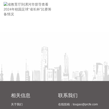
控制权变更事项。公司停牌期间，控股股东与交易对方就可能
导致公司控制权发生变动的相关重大事项进行了充分探讨，相
关交易方决定终止筹划本次控制权变更事项。公司股票和可转
换公司债券自2026年8月10日（星期一）开市起复牌，公司可
转换公司债券宝莱转债恢复转股。
省教育厅到漯河市督导查看
陈向凡调研抗旱保秋工作
2026-08-09 16:14:33
2024年校园足球“省长杯”比赛
筹备情况
*ST发展(000838)8月9日公告，公司于2026年8月7日与天津景
行新能企业管理咨询有限公司、共青城景行新能产业投资合伙
企业（有限合伙）共同签署了《财信地产发展集团股份有限公
司重整投资协议》，公司股票于2026年8月10日（星期一）上
午开市起复牌。
2026-08-09 16:03:18
宁夏建材(600449)8月9日公告，公司拟1亿元—2亿元回购公司
股份，用于维护公司价值及股东权益，回购价格不超过19.47
元/股。
相关信息
联系我们
2026-08-09 16:03:15
关于我们
在线投稿：tougao@prcfe.com