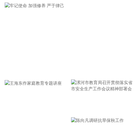
2026-08-09 17:15:14
频准激光8月9日公告，回拨机制启动后，网上发行最终中签率
为0.0201%。
2026-08-09 17:05:22
映翰通(688080)8月9日公告，拟2000万元—3000万元回购股
份，用于注销并相应减少注册资本，回购股份价格不超过56元/
股。
牢记使命 加强修养 严于律己
2026-08-09 16:38:10
华人健康(301408)8月9日公告，全资子公司安徽正药医药科技
有限公司收到国家药品监督管理局下发的琥珀酸亚铁片药品注
册上市许可申请《受理通知书》。琥珀酸亚铁片为抗贫血药
漯河市教育局召开贯彻落实省
物，主要用于治疗和预防缺铁性贫血。
市安全生产工作会议精神部署
2026-08-09 16:22:20
会
宝莱特(300246)8月9日公告，此前公告，公司控股股东正筹划
王海东作家庭教育专题讲座