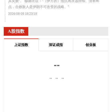
其失败”。 穆赫比说：“（伊方的）抵抗将永远持续、没有终
点，击败敌人是伊朗不可改变的战略。”
2026-08-09 18:23:18
据中国广告协会公众号，8月6日，中国广告协会生成式引擎优
化（GEO）团体标准第二次征求意见会议在北京召开。 本次会
A股指数
议对7月8日首次征求意见以来GEO全产业链及监管部门等各方
意见进行了全面系统梳理，后续协会将形成送审稿，持续推进
上证指数
深证成指
创业板
标准完善工作，保障标准的权威性、专业性、普适性，以标准
为依托不断完善行业自律与内容合规治理体系，并配套推出系
列行业公共服务举措。
--
2026-08-09 18:00:23
--
--
--
据青岛港公众号，今年以来，山东港口青岛港QQCTU持续优
化岸电运营管控模式、精进作业服务、升级智慧管控体系，岸
电接电量同比增长30.01%，实现阶段性稳步增长。其中，7月
岸电作业成效尤为突出，单月接电量同比提升3.8%、环比提升
15.4%，成功刷新码头单月岸电接电量历史纪录。船舶岸电是
港口绿色转型的重要抓手，也是港区节能减污降碳、优化生态