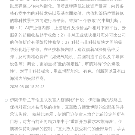
跌反弹逐步转向均衡化。借着反弹降低边缘资产暴露，向具备
核心竞争力的科技龙头以及基本面稳健、估值和筹码位置较低
的非科技景气方向进行再平衡。维持“三个收敛”的中期判断，
即：1）AI产业链内部，上游硬件及涨价品种相对下游平台、云
服务的超额收益趋于收敛；2）非AI工业板块相对海外可比公司
的估值折价有望阶段性修复；3）科技与非科技板块之间的极
致分化趋于收敛。在科技板块内部，建议借着AI涨价品种反
弹，及时向核心资产（如燃气轮机、晶圆制造平台以及半导体
设备等）调仓，更加重视“量的确定性”，审慎对待“价的爆发
性”。对于非科技板块，重点增配能化、有色、创新药以及有出
海潜力的头部券商。
2026-08-09 18:29:43
伊朗伊斯兰革命卫队发言人穆赫比9日说，伊朗当前的战略是
保持对霍尔木兹海峡的控制，直至敌方接受伊朗的全部条件并
承认失败。 穆赫比表示，伊朗已迫使敌人放弃此前设定的所有
目标，对方当前正将精力集中于“重新开放霍尔木兹海峡”。伊
朗将保持对海峡的控制，“直到敌人接受我们的全部条件，承认