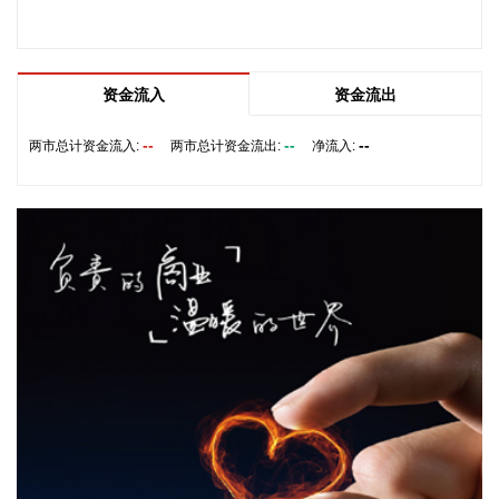
环境、落实“双碳”战略的关键举措。
2026-08-09 17:57:18
据中央气象台8月9日16时发布的台风快讯，今年第13号台
资金流入
资金流出
风“白海豚”9日下午4时位于浙江省台州玉环市东部近海海面
上，预计，“白海豚”将以每小时20公里左右的速度向偏西方向
--
--
--
两市总计资金流入:
两市总计资金流出:
净流入:
移动。中国铁路上海局集团有限公司（以下简称上铁集团）密
切关注台风“白海豚”路径变化和影响，及时组织会商研判、启
动应急响应，坚持超前预想、主动避险，动态调整列车开行方
案，细化旅客服务保障措施，全面开展设备设施巡查维护，全
力确保铁路运输安全和旅客出行安全。铁路部门将密切关注台
风路径变化，根据风速、雨量和灾害影响程度等实际，动态调
整列车开行方案，保障旅客安全出行需要。
2026-08-09 17:39:13
益生股份在机构调研时表示，公司2026年8月父母代鸡苗报价
为66元/套，与7月持平。
2026-08-09 17:29:10