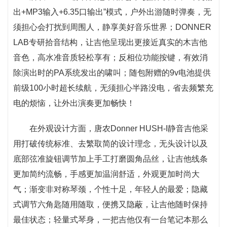
出+MP3输入+6.35口输出”模式，户外出游随时弹奏，无
须担心会打扰到周围人，静享美好音乐世界；DONNER
LAB专研拾音结构，让吉他呈现出更接近真实的木吉他
音色，高水准音质轻松享有；反相位功能按键，有效消
除演出时的PA系统发出的啸叫；随包附赠的9v电池提供
前级100小时超长续航，无须担心半路没电，省去频繁充
电的烦恼，让外出演奏更加畅快！
在外观设计方面，唐农Donner HUSH-I静音吉他采
用打破传统标准、去繁取简的设计理念，无头设计以及
底部弦准旋钮调节加上手工打磨圆角品丝，让吉他线条
更加简约流畅，手感更加温润舒适，外观更加时尚大
气；渐变非对称琴颈，个性十足，年轻人的最爱；隐藏
式调节六角匙随用随取，便携又隐蔽，让吉他随时保持
最佳状态；轻量式琴身，一把吉他仅有一台笔记本那么