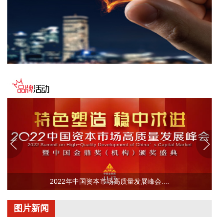
益生股份在机构调研时表示，从供给端看，2025年我国祖代白
羽肉鸡全年进口量同比下降超过10%，叠加2026年1—5月国内
引种再度中断，祖代种鸡的减少将影响14个月以后商品代鸡苗
的供给，预计未来优质商品代鸡苗供给偏紧，市场价格行情向
好；从需求端看，下游屠宰与养殖环节持续扩产，行业产能扩
张意愿强烈，鸡苗需求量持续增加。同时市场普遍预期2027年
猪肉价格回升，有望带动鸡肉价格上涨，进而传导至商品代鸡
苗环节。综上，公司预计2026年下半年至2027年商品代鸡苗
市场行情较好。
2026-08-09 17:25:17
据美国媒体8月8日报道，因与伊朗的战争导致美军部分弹药严
重短缺，美国防部正要求军工企业加快武器的生产与交付。美
国防部副部长范伯格本月5日致信军工企业负责人，要求他们
必须在21天内提交方案，目标是大幅加快武器交付速度和提升
2022年中国资本市场高质量发展峰会....
关键装备产能。范伯格还要求这些军工企业提出具体的资本投
资和设施扩建方案，打破多年开发周期。报道说，美国防部发
言人肖恩·帕内尔证实了这份备忘录的真实性。一名美军高级指
图片新闻
挥官警告称，五角大楼的弹药储备“已降至危险的低位”。