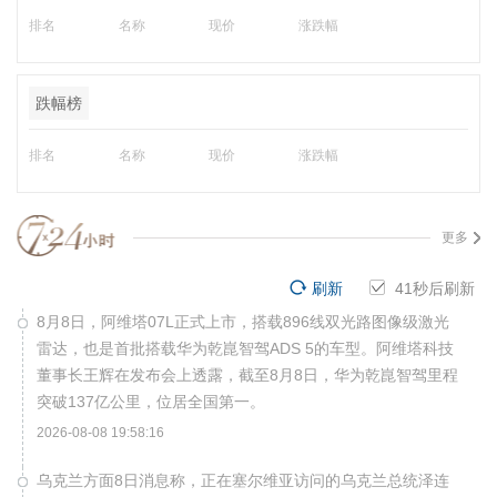
排名
名称
现价
涨跌幅
跌幅榜
排名
名称
现价
涨跌幅
更多
刷新
40
秒后刷新
8月8日，阿维塔07L正式上市，搭载896线双光路图像级激光
雷达，也是首批搭载华为乾崑智驾ADS 5的车型。阿维塔科技
董事长王辉在发布会上透露，截至8月8日，华为乾崑智驾里程
突破137亿公里，位居全国第一。
2026-08-08 19:58:16
乌克兰方面8日消息称，正在塞尔维亚访问的乌克兰总统泽连