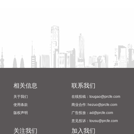
西藏自治区人民医院副院长、西藏高原医学研究所所长格桑罗
仪式举行
展
布教授担任主要研究者的乙酰唑胺缓释胶囊正式获批上市，成
为国内首个获批具有预防急性高原病适应症的药品。该药品的
获批上市，结束了我国无专门预防急性高原病专用药的历史，
进一步丰富了高原医学防治手段，为高原群众、广大进藏人群
及高原重大项目建设提供了坚实的健康保障，同时有力提升了
西藏在国际高原医学领域的科研影响力。
2026-08-08 14:14:35
据自然资源部，今年第9号台风“白海豚”（强台风级）正逐渐向
我国东南沿海靠近，受其影响，8月7日—8日，东海出现6—9
米狂浪到狂涛区，达到近海橙色警报级别；浙江近岸海域海浪
相关信息
联系我们
出现3—5米大浪到巨浪，达到橙色预警级别。预计未来24小
时，江苏南通至浙江温州将出现最大160cm风暴增水，浙江近
关于我们
在线投稿：tougao@prcfe.com
岸海域将出现5—8米的巨浪到狂浪，海浪预警级别为红色。 根
使用条款
商业合作: hezuo@prcfe.com
据《海洋灾害应急预案》规定，自然资源部于8月8日将浙江的
版权声明
广告投放：ad@prcfe.com
海洋灾害应急响应升级为二级，将福建和上海的海洋灾害应急
意见投诉：tousu@prcfe.com
响应升级为三级。要求浙江、上海、福建、江苏等受影响省份
关注我们
加入我们
自然资源（海洋）主管部门、国家海洋环境预报中心、自然资