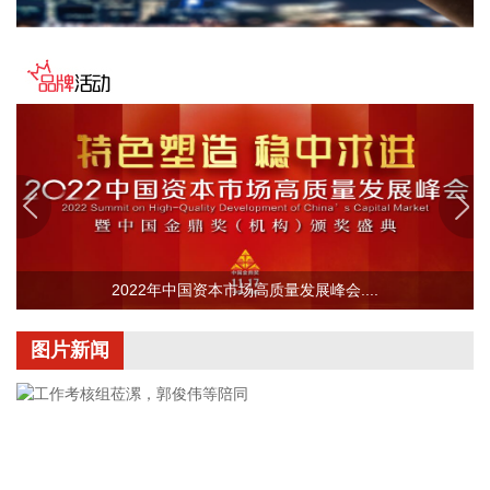
杰瑞股份(002353)8月8日在互动平台表示，公司与中核海洋的
合作正在有序推进中。
2026-08-08 16:22:12
今天13时，台风“白海豚”中心位于距离浙江省温州市东偏南方
向约465公里的洋面上，中心附近最大风力14级，45米/秒。虽
然离浙江还有一定距离，但“白海豚”外围云系今天上午已经在
江苏南部、安徽东南部、浙江等地激发出对流。 明天，台风登
陆前后，华东降雨进一步增强，江苏南部、安徽东南部、上
海、浙江大部将有大到暴雨，其中上海南部、浙江东部有特大
暴雨，局地日降雨量将达到400毫米甚至500毫米以上，极端性
2022年中国资本市场高质量发展峰会....
较强，需注意防范。
2026-08-08 15:54:28
图片新闻
8月8日，记者从上海轮渡获悉，因受今年第13号台风“白海
豚”影响，截至13时58分，上海轮渡已全线停航。
2026-08-08 15:43:12