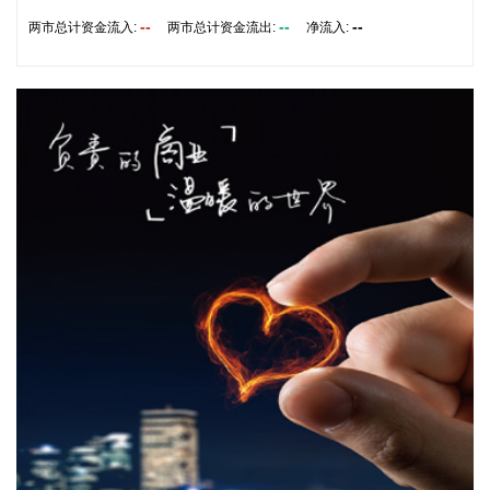
2026-08-08 16:46:16
--
--
--
两市总计资金流入:
两市总计资金流出:
净流入:
美国国会参议院8日通过一项联邦政府临时拨款法案，以避免
联邦政府在现行预算到期后“停摆”。
2026-08-08 16:35:10
据浙江日报，当前，浙江省防御13号台风“白海豚”到了最关键
的阶段。8日上午，省委、省政府召开全省防御应对13号台
风“白海豚”工作视频调度会。省委书记王浩肯定了全省前一阶
段防御应对工作成效。他强调，与台风“巴威”相比，“白海豚”可
能强度更强、持续时间更长、造成影响更大。要高度警觉、闻
令而动，把防汛防台工作作为当前的重中之重，始终坚持人民
至上、生命至上，坚持“从最坏处着眼、做到顶格防御、打足提
前量”，立足台风正面登陆、贯穿全省、长时间影响、风雨
潮“三碰头”等极端情况，坚决克服麻痹思想、侥幸心理，把所
有的工作都往前预置、往前赶，确保守住“三条底线”，实现“不
死人、少伤人、少损失”的目标，坚决打赢防御台风“白海豚”这
场大仗硬仗。
2026-08-08 16:31:27