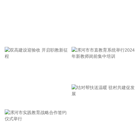
8月7日，随着最后一段沥青路面完成摊铺，由中铁五局承建的
京昆高速广（元）绵（阳）段扩容工程主线路面63.879公里顺
利贯通，标志着该段主线路面贯通过半。广绵高速扩容项目全
长约124公里，是国家“十纵十横”综合运输大通道首都放射线
G5京昆高速的关键段落，也是四川省北上出川的核心通道。
工作考核组莅漯，郭俊伟等陪同
2026-08-08 15:32:28
阳光电源(300274)8月8日在互动平台表示，公司目前初步判
断，FCC政策主要限制新产品认证，不影响已获认证产品的销
售，公司目前在美销售的光伏逆变器、储能系统不受影响。
漯河市市直教育系统举行2024
2026-08-08 15:14:28
年新教师岗前集中培训
8日，市场监管总局公布数据显示，2026年上半年新产业新赛
道相关企业持续增动能，人形机器人领域新设企业11.6万户，
双高建设迎验收 开启职教新征
同比增长9.5%，服务业相关经营主体亮点突出，制造业企业转
程
型加快，产业发展亮点纷呈。
2026-08-08 14:56:18
据西藏日报，近日，经国家药品监督管理局严格审评审批，由
漯河市实践教育战略合作签约
结对帮扶送温暖 驻村共建促发