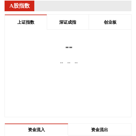
德·布兰奇出任司法部长的提名。特朗普4月2日宣布，帕姆·邦
A股指数
迪不再担任司法部长，由副部长布兰奇代理。
2026-08-08 16:58:19
上证指数
深证成指
创业板
据“浦东发布”微信公众号消息，上海市文化旅游局介绍，台
风“白海豚”逼近，上海迪士尼、乐高乐园等多家景点已临时闭
--
园或调整运营时间。
2026-08-08 16:58:16
--
--
--
据群众新闻，8月5日22时，陕西移动在商洛市镇安县受汛情影
响区域启动5G异网漫游工作，向其他运营商客户提供5G网络
漫游接入服务。该技术用于应急场景，当用户所属运营商网络
中断时，无需换卡换号即可接入其他运营商5G网络，享受免费
通话与上网服务，这是我省首次将该功能用于汛期通信保障实
战。 本次成功开通验证了5G异网漫游跨企业协同保障能力，
以及在真实汛情下的启停流程、业务配置和监控保障等全环节
操作性，有效增强了全省通信网络容灾韧性，为守护人民群众
生命财产安全和防汛救灾指挥畅通筑牢通信“生命线”。
资金流入
资金流出