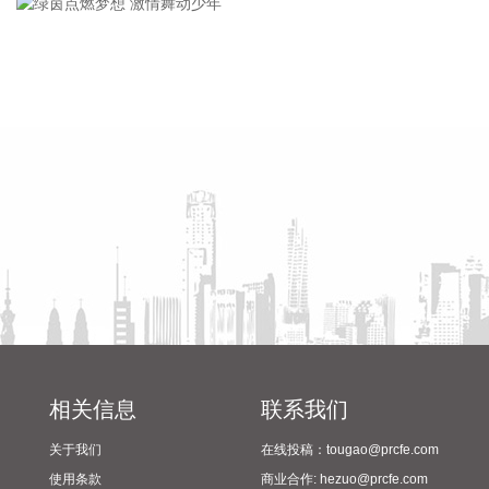
合作正在有序推进中。
考试工作
2026-08-08 16:22:12
今天13时，台风“白海豚”中心位于距离浙江省温州市东偏南方
绿茵点燃梦想 激情舞动少年
漯河市教育系统法治建设培训
向约465公里的洋面上，中心附近最大风力14级，45米/秒。虽
会举行
然离浙江还有一定距离，但“白海豚”外围云系今天上午已经在
江苏南部、安徽东南部、浙江等地激发出对流。 明天，台风登
陆前后，华东降雨进一步增强，江苏南部、安徽东南部、上
海、浙江大部将有大到暴雨，其中上海南部、浙江东部有特大
暴雨，局地日降雨量将达到400毫米甚至500毫米以上，极端性
较强，需注意防范。
2026-08-08 15:54:28
8月8日，记者从上海轮渡获悉，因受今年第13号台风“白海
豚”影响，截至13时58分，上海轮渡已全线停航。
2026-08-08 15:43:12
相关信息
联系我们
8月7日，随着最后一段沥青路面完成摊铺，由中铁五局承建的
关于我们
在线投稿：tougao@prcfe.com
京昆高速广（元）绵（阳）段扩容工程主线路面63.879公里顺
使用条款
商业合作: hezuo@prcfe.com