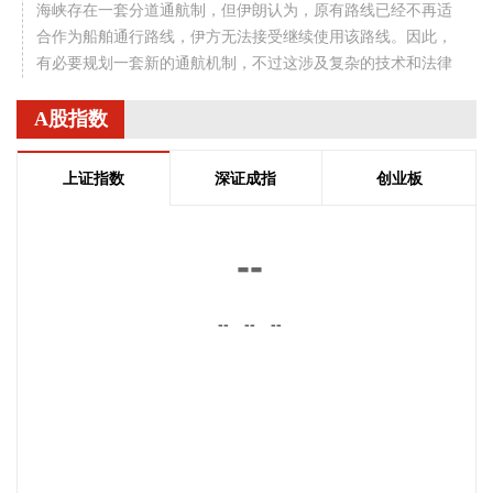
海峡存在一套分道通航制，但伊朗认为，原有路线已经不再适
合作为船舶通行路线，伊方无法接受继续使用该路线。因此，
有必要规划一套新的通航机制，不过这涉及复杂的技术和法律
问题。目前双方正在讨论的是一条临时通航路线。在新的正式
通航路线最终确定之前，将首先设立一条临时航道，并以此作
A股指数
为未来正式路线的基础。在这一问题上，伊朗和阿曼两国的军
事部门已根据现有海图展开磋商。待相关谈判完成并形成最终
上证指数
深证成指
创业板
结论后，新的通航路线将得到确定。
2026-08-08 20:03:45
--
8月8日，阿维塔07L正式上市，搭载896线双光路图像级激光
雷达，也是首批搭载华为乾崑智驾ADS 5的车型。阿维塔科技
--
--
--
董事长王辉在发布会上透露，截至8月8日，华为乾崑智驾里程
突破137亿公里，位居全国第一。
2026-08-08 19:58:16
乌克兰方面8日消息称，正在塞尔维亚访问的乌克兰总统泽连
斯基当天表示，美国已与乌克兰达成协议，将每月向乌克兰提
供“爱国者”防空系统拦截导弹。泽连斯基同时表示，仅靠这项