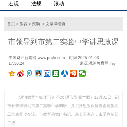
宏观
法规
滚动
首页
>
教育
>
滚动
> 文章详情页
市领导到市第二实验中学讲思政课
中国财经新闻网·www.prcfe.com
时间:2025-01-03
17:30:24
来源:漯河教育网 lhjy
（漯河教育全媒体记者 范斌 通讯员 张世聪）12月31日，副
市长宋琰琰到市第二实验中学调研，并召开思政课座谈会与教职
工代表互动交流。市教育局党组书记、局长王海东，市委宣传部
二级