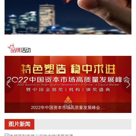
2026-08-08 16:58:19
据“浦东发布”微信公众号消息，上海市文化旅游局介绍，台
风“白海豚”逼近，上海迪士尼、乐高乐园等多家景点已临时闭
园或调整运营时间。
2026-08-08 16:58:16
据群众新闻，8月5日22时，陕西移动在商洛市镇安县受汛情影
响区域启动5G异网漫游工作，向其他运营商客户提供5G网络
漫游接入服务。该技术用于应急场景，当用户所属运营商网络
中断时，无需换卡换号即可接入其他运营商5G网络，享受免费
通话与上网服务，这是我省首次将该功能用于汛期通信保障实
战。 本次成功开通验证了5G异网漫游跨企业协同保障能力，
以及在真实汛情下的启停流程、业务配置和监控保障等全环节
操作性，有效增强了全省通信网络容灾韧性，为守护人民群众
2022年中国资本市场高质量发展峰会....
生命财产安全和防汛救灾指挥畅通筑牢通信“生命线”。
2026-08-08 16:46:16
图片新闻