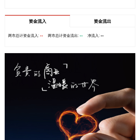
供应无法完全弥补乌克兰目前的拦截导弹短缺。
2026-08-08 19:22:16
资金流入
资金流出
据“星光股份”公众号消息，近日，星光股份成功中标龙星控股
总部泛光工程项目。
--
--
--
两市总计资金流入:
两市总计资金流出:
净流入:
2026-08-08 18:10:12
“金科股份”公众号消息，2026年8月，金科地产集团股份有限
公司（简称“金科股份”）与重庆通用人工智能研究院在重庆正
式签署全方位合作协议。双方将依托通用人工智能前沿技术，
落地不动产全场景智慧解决方案，合力打造重庆“人工智能+不
动产”产业标杆项目。
2026-08-08 17:41:26
当地时间8日凌晨，由共和党控制的美国参议院以50票赞成、
49票反对的投票结果，确认托德·布兰奇担任司法部长。 当地
时间6月8日，美国白宫表示，总统特朗普向美国参议院提交托
德·布兰奇出任司法部长的提名。特朗普4月2日宣布，帕姆·邦
迪不再担任司法部长，由副部长布兰奇代理。