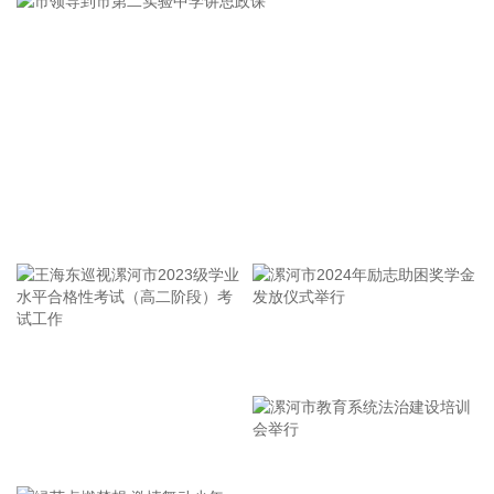
美国国会参议院8日通过一项联邦政府临时拨款法案，以避免
联邦政府在现行预算到期后“停摆”。
2026-08-08 16:35:10
据浙江日报，当前，浙江省防御13号台风“白海豚”到了最关键
的阶段。8日上午，省委、省政府召开全省防御应对13号台
风“白海豚”工作视频调度会。省委书记王浩肯定了全省前一阶
段防御应对工作成效。他强调，与台风“巴威”相比，“白海豚”可
能强度更强、持续时间更长、造成影响更大。要高度警觉、闻
市领导到市第二实验中学讲思政课
令而动，把防汛防台工作作为当前的重中之重，始终坚持人民
至上、生命至上，坚持“从最坏处着眼、做到顶格防御、打足提
前量”，立足台风正面登陆、贯穿全省、长时间影响、风雨
潮“三碰头”等极端情况，坚决克服麻痹思想、侥幸心理，把所
有的工作都往前预置、往前赶，确保守住“三条底线”，实现“不
漯河市2024年励志助困奖学金
死人、少伤人、少损失”的目标，坚决打赢防御台风“白海豚”这
场大仗硬仗。
发放仪式举行
2026-08-08 16:31:27
王海东巡视漯河市2023级学业
杰瑞股份(002353)8月8日在互动平台表示，公司与中核海洋的
水平合格性考试（高二阶段）