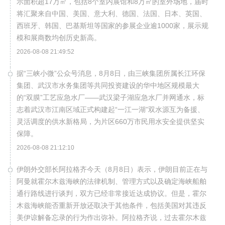
示面积超17万㎡，包括8个室内展馆和8万㎡的室外场地，届时
将汇聚来自中国、美国、意大利、德国、法国、日本、英国、
西班牙、韩国、巴基斯坦等国家的参展企业逾1000家，展示规
模和展商数均创历史新高。
2026-08-08 21:49:52
据“三峡小微”公众号消息，8月8日，由三峡集团所属长江环保
集团、武汉市水务集团等共同投资建设的华中地区规模最大
的“双膜”工艺应急水厂——武汉梁子湖应急水厂并网通水，标
志着武汉市江南区域正式构建起“一江一湖”双水源互为备援、
灵活调度的供水新格局，为片区660万市民用水安全提供坚实
保障。
2026-08-08 21:12:10
伊朗外交部长阿拉格齐今天（8月8日）表示，伊朗目前正在与
阿曼就霍尔木兹海峡的法律机制、管理方式以及确定海峡船舶
通行路线进行谈判，双方已经非常接近达成协议。但是，霍尔
木兹海峡能否重新开放还取决于其他条件，包括美国对其违反
美伊谅解备忘录的行为作出弥补。阿拉格齐说，过去霍尔木兹