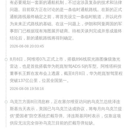
有必要规划一套新的通航机制，不过这涉及复杂的技术和法律
问题。目前双方正在讨论的是一条临时通航路线。在新的正式
通航路线最终确定之前，将首先设立一条临时航道，并以此作
为未来正式路线的基础。在这一问题上，伊朗和阿曼两国的军
事部门已根据现有海图展开磋商。待相关谈判完成并形成最终
结论后，新的通航路线将得到确定。
2026-08-08 20:03:45
8月8日，阿维塔07L正式上市，搭载896线双光路图像级激光
雷达，也是首批搭载华为乾崑智驾ADS 5的车型。阿维塔科技
董事长王辉在发布会上透露，截至8月8日，华为乾崑智驾里程
突破137亿公里，位居全国第一。
2026-08-08 19:58:16
乌克兰方面8日消息称，正在塞尔维亚访问的乌克兰总统泽连
斯基当天表示，美国已与乌克兰达成协议，将每月向乌克兰提
供“爱国者”防空系统拦截导弹。泽连斯基同时表示，仅靠这项
供应无法完全弥补乌克兰目前的拦截导弹短缺。
2026-08-08 19:22:16