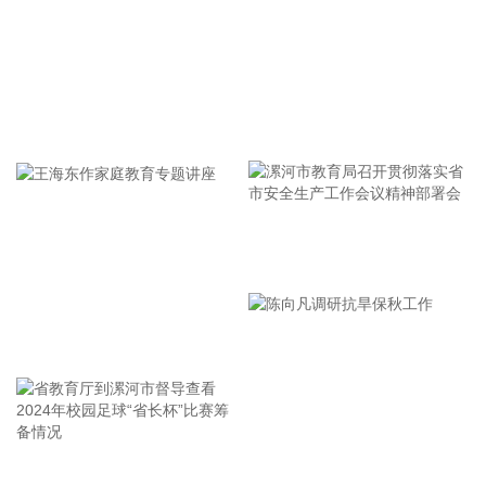
今天13时，台风“白海豚”中心位于距离浙江省温州市东偏南方
向约465公里的洋面上，中心附近最大风力14级，45米/秒。虽
然离浙江还有一定距离，但“白海豚”外围云系今天上午已经在
江苏南部、安徽东南部、浙江等地激发出对流。 明天，台风登
牢记使命 加强修养 严于律己
陆前后，华东降雨进一步增强，江苏南部、安徽东南部、上
海、浙江大部将有大到暴雨，其中上海南部、浙江东部有特大
暴雨，局地日降雨量将达到400毫米甚至500毫米以上，极端性
较强，需注意防范。
2026-08-08 15:54:28
漯河市教育局召开贯彻落实省
8月8日，记者从上海轮渡获悉，因受今年第13号台风“白海
市安全生产工作会议精神部署
豚”影响，截至13时58分，上海轮渡已全线停航。
会
2026-08-08 15:43:12
王海东作家庭教育专题讲座
8月7日，随着最后一段沥青路面完成摊铺，由中铁五局承建的
京昆高速广（元）绵（阳）段扩容工程主线路面63.879公里顺
利贯通，标志着该段主线路面贯通过半。广绵高速扩容项目全
长约124公里，是国家“十纵十横”综合运输大通道首都放射线
省教育厅到漯河市督导查看
陈向凡调研抗旱保秋工作