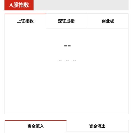
A股指数
据“星光股份”公众号消息，近日，星光股份成功中标龙星控股
总部泛光工程项目。
上证指数
深证成指
创业板
2026-08-08 18:10:12
“金科股份”公众号消息，2026年8月，金科地产集团股份有限
--
公司（简称“金科股份”）与重庆通用人工智能研究院在重庆正
式签署全方位合作协议。双方将依托通用人工智能前沿技术，
--
--
--
落地不动产全场景智慧解决方案，合力打造重庆“人工智能+不
动产”产业标杆项目。
2026-08-08 17:41:26
当地时间8日凌晨，由共和党控制的美国参议院以50票赞成、
49票反对的投票结果，确认托德·布兰奇担任司法部长。 当地
时间6月8日，美国白宫表示，总统特朗普向美国参议院提交托
德·布兰奇出任司法部长的提名。特朗普4月2日宣布，帕姆·邦
迪不再担任司法部长，由副部长布兰奇代理。
2026-08-08 16:58:19
资金流入
资金流出