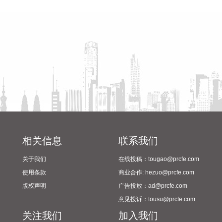
G5京昆高速的关键段落，也是四川省北上出川的核心通道。
2024年校园足球“省长杯”比赛
2026-08-08 15:32:28
筹备情况
阳光电源(300274)8月8日在互动平台表示，公司目前初步判
断，FCC政策主要限制新产品认证，不影响已获认证产品的销
售，公司目前在美销售的光伏逆变器、储能系统不受影响。
2026-08-08 15:14:28
8日，市场监管总局公布数据显示，2026年上半年新产业新赛
道相关企业持续增动能，人形机器人领域新设企业11.6万户，
同比增长9.5%，服务业相关经营主体亮点突出，制造业企业转
型加快，产业发展亮点纷呈。
相关信息
联系我们
2026-08-08 14:56:18
关于我们
在线投稿：tougao@prcfe.com
据西藏日报，近日，经国家药品监督管理局严格审评审批，由
使用条款
商业合作: hezuo@prcfe.com
西藏自治区人民医院副院长、西藏高原医学研究所所长格桑罗
版权声明
广告投放：ad@prcfe.com
布教授担任主要研究者的乙酰唑胺缓释胶囊正式获批上市，成
意见投诉：tousu@prcfe.com
为国内首个获批具有预防急性高原病适应症的药品。该药品的
关注我们
加入我们
获批上市，结束了我国无专门预防急性高原病专用药的历史，