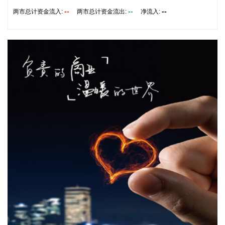
据“浦东发布”微信公众号消息，上海市文化旅游局介绍，台
--
--
--
两市总计资金流入:
两市总计资金流出:
净流入:
风“白海豚”逼近，上海迪士尼、乐高乐园等多家景点已临时闭
园或调整运营时间。
2026-08-08 16:58:16
据群众新闻，8月5日22时，陕西移动在商洛市镇安县受汛情影
响区域启动5G异网漫游工作，向其他运营商客户提供5G网络
漫游接入服务。该技术用于应急场景，当用户所属运营商网络
中断时，无需换卡换号即可接入其他运营商5G网络，享受免费
通话与上网服务，这是我省首次将该功能用于汛期通信保障实
战。 本次成功开通验证了5G异网漫游跨企业协同保障能力，
以及在真实汛情下的启停流程、业务配置和监控保障等全环节
操作性，有效增强了全省通信网络容灾韧性，为守护人民群众
生命财产安全和防汛救灾指挥畅通筑牢通信“生命线”。
2026-08-08 16:46:16
美国国会参议院8日通过一项联邦政府临时拨款法案，以避免
联邦政府在现行预算到期后“停摆”。