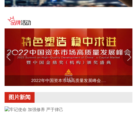
2026-08-08 16:35:10
据浙江日报，当前，浙江省防御13号台风“白海豚”到了最关键
的阶段。8日上午，省委、省政府召开全省防御应对13号台
风“白海豚”工作视频调度会。省委书记王浩肯定了全省前一阶
段防御应对工作成效。他强调，与台风“巴威”相比，“白海豚”可
能强度更强、持续时间更长、造成影响更大。要高度警觉、闻
令而动，把防汛防台工作作为当前的重中之重，始终坚持人民
至上、生命至上，坚持“从最坏处着眼、做到顶格防御、打足提
前量”，立足台风正面登陆、贯穿全省、长时间影响、风雨
潮“三碰头”等极端情况，坚决克服麻痹思想、侥幸心理，把所
有的工作都往前预置、往前赶，确保守住“三条底线”，实现“不
2022年中国资本市场高质量发展峰会....
死人、少伤人、少损失”的目标，坚决打赢防御台风“白海豚”这
场大仗硬仗。
图片新闻
2026-08-08 16:31:27
杰瑞股份(002353)8月8日在互动平台表示，公司与中核海洋的
合作正在有序推进中。
2026-08-08 16:22:12